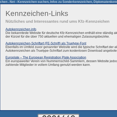
chen . Net - Kennzeichen suchen, Infos zu Sonderkennzeichen, Diplomatenkenn
Kennzeichen-Links
Nützliches und Interessantes rund ums Kfz-Kennzeichen
Autokennzeichen.info
Die bekannteste Website für deutsche Kfz-Kennzeichen enthält eine ständig ak
der Kürzel für die über 750 aktuellen und ehemaligen Zulassungsbezirke.
Autokennzeichen-Schriftart (FE-Schrift) als Truetype-Font
Ebenfalls im Umfeld zuvor genannter Website wird die typische Schriftart der 
Autokennzeichen als Truetype-Schriftart zum kostenlosen Download angebote
Europlate – The European Registration Plate Association
Ein europaweiter Verein von Nummernschild-Sammlern, dessen Website jedoch
zahlende Mitglieder in vollem Umfang genutzt werden kann.