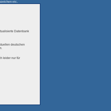
zeichen etc.
tualisierte Datenbank
aktuellen deutschen
n.
 leider nur für