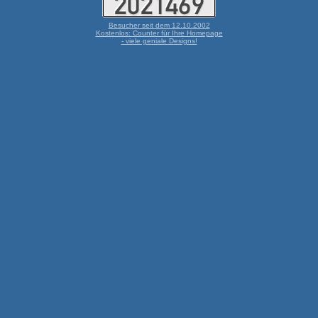
Besucher seit dem 12.10.2002
Kostenlos: Counter für Ihre Homepage
- viele geniale Designs!