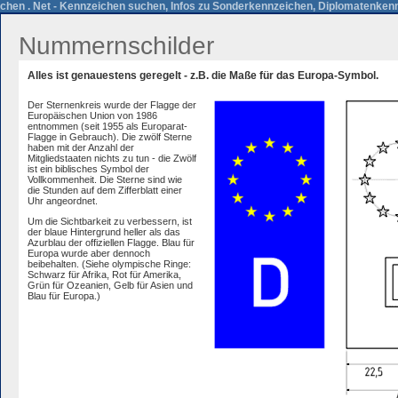
chen . Net - Kennzeichen suchen, Infos zu Sonderkennzeichen, Diplomatenkenn
Nummernschilder
Alles ist genauestens geregelt - z.B. die Maße für das Europa-Symbol.
Der Sternenkreis wurde der Flagge der
Europäischen Union von 1986
entnommen (seit 1955 als Europarat-
Flagge in Gebrauch). Die zwölf Sterne
haben mit der Anzahl der
Mitgliedstaaten nichts zu tun - die Zwölf
ist ein biblisches Symbol der
Vollkommenheit. Die Sterne sind wie
die Stunden auf dem Zifferblatt einer
Uhr angeordnet.
Um die Sichtbarkeit zu verbessern, ist
der blaue Hintergrund heller als das
Azurblau der offiziellen Flagge. Blau für
Europa wurde aber dennoch
beibehalten. (Siehe olympische Ringe:
Schwarz für Afrika, Rot für Amerika,
Grün für Ozeanien, Gelb für Asien und
Blau für Europa.)