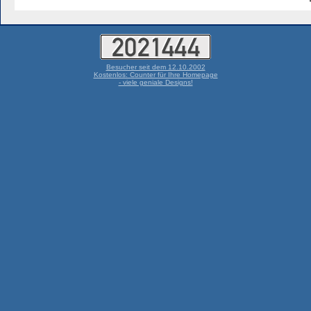
Besucher seit dem 12.10.2002
Kostenlos: Counter für Ihre Homepage
- viele geniale Designs!